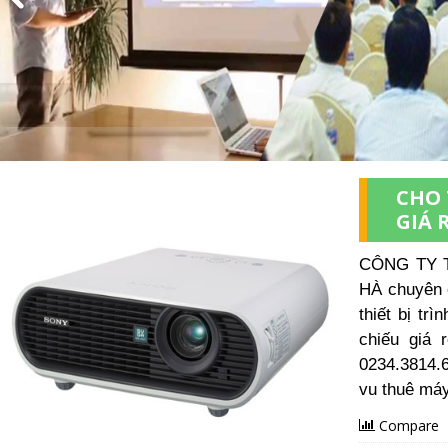
CHO 
GIÁ 
CÔNG TY 
HÀ chuyên 
thiết bị tr
chiếu giá 
0234.3814.
vu thuê má
Compare