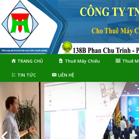
Skip
Skip
to
to
navigation
content
TRANG CHỦ
Thuê Máy Chiếu
Thuê M
TIN TỨC
LIÊN HỆ