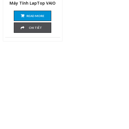
Máy Tính LapTop VAIO
READ MORE
CHI TIẾT