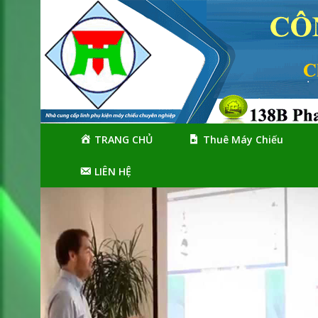
Skip
Skip
to
to
navigation
content
TRANG CHỦ
Thuê Máy Chiếu
LIÊN HỆ