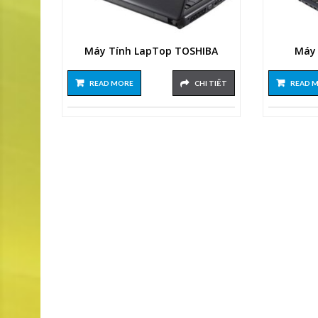
Máy Tính LapTop TOSHIBA
Máy 
READ MORE
CHI TIẾT
READ 