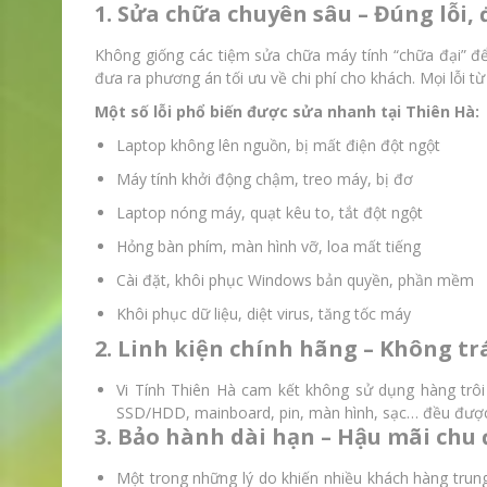
1. Sửa chữa chuyên sâu – Đúng lỗi,
Không giống các tiệm sửa chữa máy tính “chữa đại” để t
đưa ra phương án tối ưu về chi phí cho khách. Mọi lỗi
Một số lỗi phổ biến được sửa nhanh tại Thiên Hà:
Laptop không lên nguồn, bị mất điện đột ngột
Máy tính khởi động chậm, treo máy, bị đơ
Laptop nóng máy, quạt kêu to, tắt đột ngột
Hỏng bàn phím, màn hình vỡ, loa mất tiếng
Cài đặt, khôi phục Windows bản quyền, phần mềm
Khôi phục dữ liệu, diệt virus, tăng tốc máy
2. Linh kiện chính hãng – Không tr
Vi Tính Thiên Hà cam kết không sử dụng hàng trôi 
SSD/HDD, mainboard, pin, màn hình, sạc… đều được n
3. Bảo hành dài hạn – Hậu mãi chu
Một trong những lý do khiến nhiều khách hàng trung