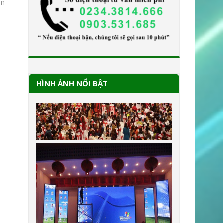
ận
HÌNH ẢNH NỔI BẬT