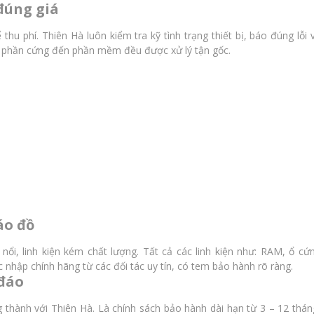
 đúng giá
hu phí. Thiên Hà luôn kiểm tra kỹ tình trạng thiết bị, báo đúng lỗi 
 từ phần cứng đến phần mềm đều được xử lý tận gốc.
áo đồ
nổi, linh kiện kém chất lượng. Tất cả các linh kiện như: RAM, ổ cứ
hập chính hãng từ các đối tác uy tín, có tem bảo hành rõ ràng.
 đáo
 thành với Thiên Hà. Là chính sách bảo hành dài hạn từ 3 – 12 thán