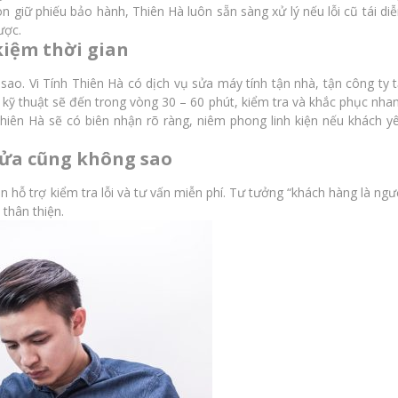
òn giữ phiếu bảo hành, Thiên Hà luôn sẵn sàng xử lý nếu lỗi cũ tái diễ
ược.
 kiệm thời gian
o. Vi Tính Thiên Hà có dịch vụ sửa máy tính tận nhà, tận công ty t
n kỹ thuật sẽ đến trong vòng 30 – 60 phút, kiểm tra và khắc phục nha
iên Hà sẽ có biên nhận rõ ràng, niêm phong linh kiện nếu khách y
 sửa cũng không sao
 hỗ trợ kiểm tra lỗi và tư vấn miễn phí. Tư tưởng “khách hàng là ngư
 thân thiện.