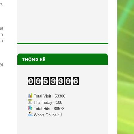
n.
ại
nh
êu
THỐNG KÊ
ời
Total Visit : 53306
Hits Today : 108
Total Hits : 88578
Who's Online : 1