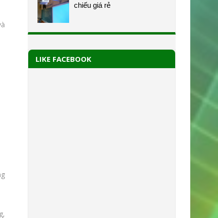
chiếu giá rẻ
và
LIKE FACEBOOK
ng
g,