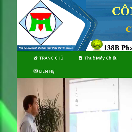
Skip
Skip
to
to
navigation
content
TRANG CHỦ
Thuê Máy Chiếu
LIÊN HỆ