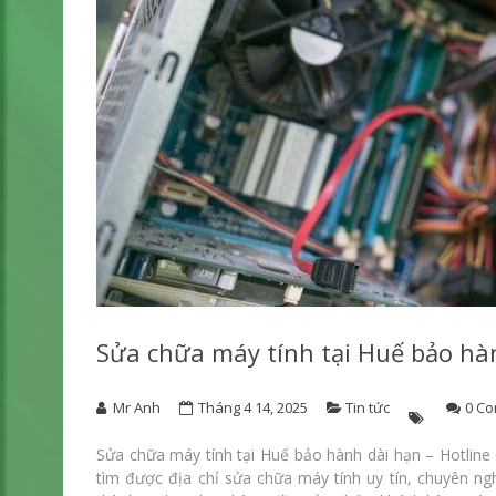
Sửa chữa máy tính tại Huế bảo hà
Mr Anh
Tháng 4 14, 2025
Tin tức
0 C
Sửa chữa máy tính tại Huế bảo hành dài hạn – Hotline 
tìm được địa chỉ sửa chữa máy tính uy tín, chuyên ngh