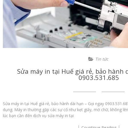
Tin tức
Sửa máy in tại Huế giá rẻ, bảo hành 
0903.531.685
Sửa máy in tại Huế giá rẻ, bảo hành dài hạn – Gọi ngay 0903.531.685
dụng. Máy in thường gặp các sự cố như kẹt giấy, mờ chữ, không lên
lúc bạn cần đến dịch vụ sửa máy in tại
Countinue Reading