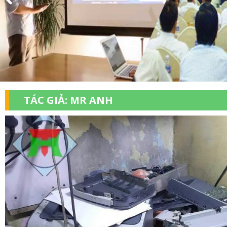
TÁC GIẢ:
MR ANH