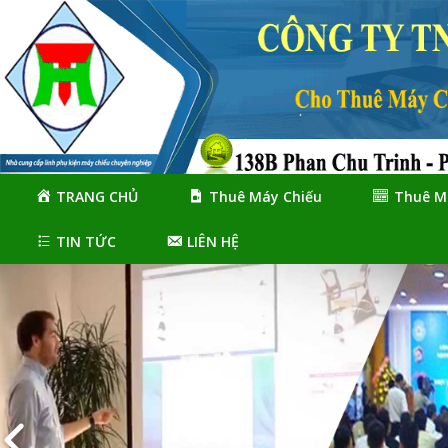
Skip
Skip
to
to
navigation
content
TRANG CHỦ
Thuê Máy Chiếu
Thuê M
TIN TỨC
LIÊN HỆ