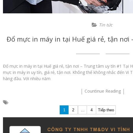
Tin tức
Đổ mực in máy in tại Huế giá rẻ, tận nơi
Đổ mực in máy in tại Huế giá rẻ, tận nơi – Trung tâm uy tín #1 Tại 
mực in máy in uy tín, giá rẻ, tận nơi. Không thể không nhắc đến Vi T
hàng đầu. Với nhiều năm
Countinue Reading
Phân
1
2
…
4
Tiếp theo
trang
bài