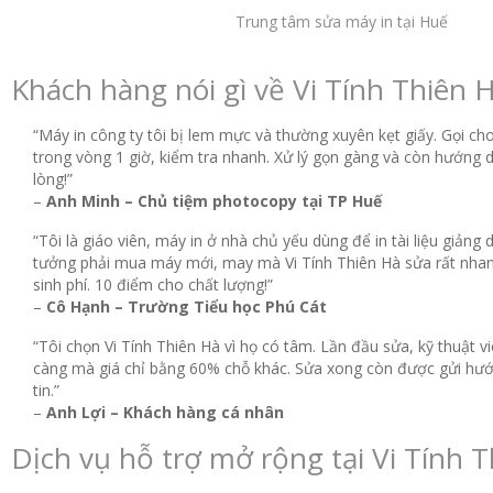
Trung tâm sửa máy in tại Huế
Khách hàng nói gì về Vi Tính Thiên 
“Máy in công ty tôi bị lem mực và thường xuyên kẹt giấy. Gọi ch
trong vòng 1 giờ, kiểm tra nhanh. Xử lý gọn gàng và còn hướng dẫ
lòng!”
–
Anh Minh – Chủ tiệm photocopy tại TP Huế
“Tôi là giáo viên, máy in ở nhà chủ yếu dùng để in tài liệu giảng 
tưởng phải mua máy mới, may mà Vi Tính Thiên Hà sửa rất nhanh
sinh phí. 10 điểm cho chất lượng!”
–
Cô Hạnh – Trường Tiểu học Phú Cát
“Tôi chọn Vi Tính Thiên Hà vì họ có tâm. Lần đầu sửa, kỹ thuật v
càng mà giá chỉ bằng 60% chỗ khác. Sửa xong còn được gửi hư
tin.”
–
Anh Lợi – Khách hàng cá nhân
Dịch vụ hỗ trợ mở rộng tại Vi Tính 