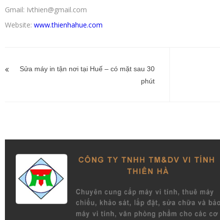
Gmail: Ivthien@gmail.com
Website:
www.thienhahue.com
Điều
hướng
Sửa máy in tận nơi tại Huế – có mặt sau 30
phút
bài
viết