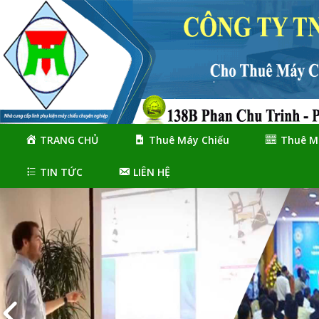
Skip
Skip
to
to
navigation
content
TRANG CHỦ
Thuê Máy Chiếu
Thuê M
TIN TỨC
LIÊN HỆ