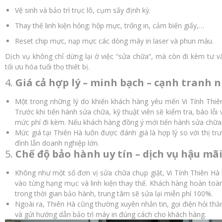
Vệ sinh và bảo trì trục lô, cụm sấy định kỳ.
Thay thế linh kiện hỏng: hộp mực, trống in, cảm biến giấy,…
Reset chip mực, nạp mực các dòng máy in laser và phun màu.
Dịch vụ không chỉ dừng lại ở việc “sửa chữa”, mà còn đi kèm tư vấ
tối ưu hóa tuổi thọ thiết bị.
4.
Giá cả hợp lý – minh bạch – cạnh tranh 
Một trong những lý do khiến khách hàng yêu mến Vi Tính Thiên
Trước khi tiến hành sửa chữa, kỹ thuật viên sẽ kiểm tra, báo lỗi
mức phí đi kèm. Nếu khách hàng đồng ý mới tiến hành sửa chữa
Mức giá tại Thiên Hà luôn được đánh giá là hợp lý so với thị tr
đình lẫn doanh nghiệp lớn.
5.
Chế độ bảo hành uy tín – dịch vụ hậu mã
Không như một số đơn vị sửa chữa chụp giật, Vi Tính Thiên Hà
vào từng hạng mục và linh kiện thay thế. Khách hàng hoàn toàn 
trong thời gian bảo hành, trung tâm sẽ sửa lại miễn phí 100%.
Ngoài ra, Thiên Hà cũng thường xuyên nhắn tin, gọi điện hỏi thăm
và gửi hướng dẫn bảo trì máy in đúng cách cho khách hàng.