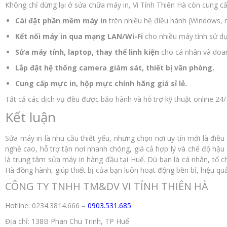
Không chỉ dừng lại ở sửa chữa máy in, Vi Tính Thiên Hà còn cung c
Cài đặt phần mềm máy in
trên nhiều hệ điều hành (Windows,
Kết nối máy in qua mạng LAN/Wi-Fi
cho nhiều máy tính sử d
Sửa máy tính, laptop, thay thế linh kiện
cho cá nhân và doan
Lắp đặt hệ thống camera giám sát, thiết bị văn phòng.
Cung cấp mực in, hộp mực chính hãng giá sỉ lẻ.
Tất cả các dịch vụ đều được bảo hành và hỗ trợ kỹ thuật online 24/
Kết luận
Sửa máy in là nhu cầu thiết yếu, nhưng chọn nơi uy tín mới là điều 
nghề cao, hỗ trợ tận nơi nhanh chóng, giá cả hợp lý và chế độ hậu
là trung tâm sửa máy in hàng đầu tại Huế. Dù bạn là cá nhân, tổ 
Hà đồng hành, giúp thiết bị của bạn luôn hoạt động bền bỉ, hiệu quả
CÔNG TY TNHH TM&DV VI TÍNH THIÊN HÀ
Hotline: 0234.3814.666 –
0903.531.685
Địa chỉ: 138B Phan Chu Trinh, TP Huế