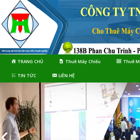
Skip
Skip
to
to
navigation
content
TRANG CHỦ
Thuê Máy Chiếu
Thuê M
TIN TỨC
LIÊN HỆ