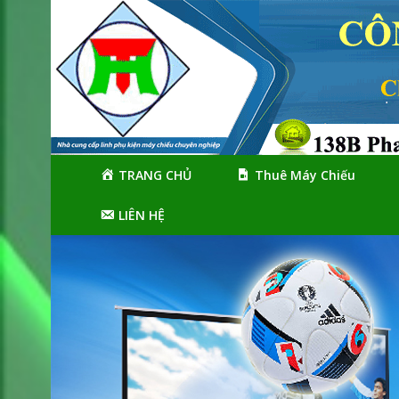
Skip
Skip
to
to
navigation
content
TRANG CHỦ
Thuê Máy Chiếu
LIÊN HỆ