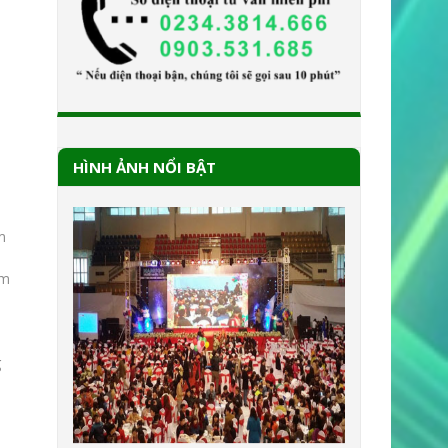
HÌNH ẢNH NỔI BẬT
m
ờm
g